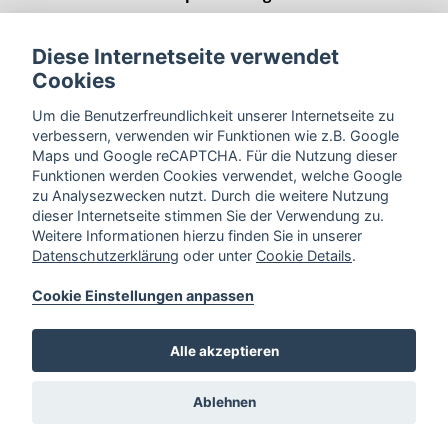
5. Cookies
Diese Internetseite verwendet
Cookies
6. Dienste von Google Maps APIs
Um die Benutzerfreundlichkeit unserer Internetseite zu
verbessern, verwenden wir Funktionen wie z.B. Google
7. Datensicherheit
Maps und Google reCAPTCHA. Für die Nutzung dieser
Funktionen werden Cookies verwendet, welche Google
zu Analysezwecken nutzt. Durch die weitere Nutzung
8. Aktualität und Änderung dieser
dieser Internetseite stimmen Sie der Verwendung zu.
Datenschutzerklärung
Weitere Informationen hierzu finden Sie in unserer
Datenschutzerklärung
oder unter
Cookie Details
.
9. Name und Kontaktdaten des für die
Cookie Einstellungen anpassen
Verarbeitung Verantwortlichen sowie des
Datenschutzbeauftragten
Alle akzeptieren
Cookie Einstellungen
Borgholzhausener Str. 6,
33824
Ablehnen
Werther